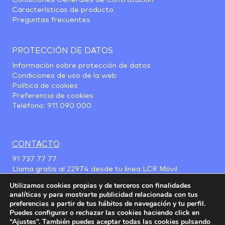
Condiciones Generales de Contratación
Características de producto
Preguntas frecuentes
PROTECCIÓN DE DATOS
Información sobre protección de datos
Condiciones de uso de la web
Política de cookies
Preferencia de cookies
Teléfono:
911 090 000
CONTACTO
91 737 77 77
Llama gratis al
22974
desde tu línea LCR Móvil
Utilizamos cookies propias y de terceros con finalidades
analíticas y para mostrarte publicidad relacionada con tus
preferencias a partir de tus hábitos de navegación y tu perfil.
Puedes configurar o rechazar las cookies haciendo click en
“Ajustes”. También puedes aceptar todas las cookies pulsando