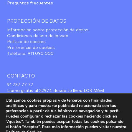
Preguntas frecuentes
PROTECCIÓN DE DATOS
Información sobre protección de datos
Condiciones de uso de la web
Política de cookies
Preferencia de cookies
Teléfono:
911 090 000
CONTACTO
91 737 77 77
Llama gratis al
22974
desde tu línea LCR Móvil
Utilizamos cookies propias y de terceros con finalidades
analíticas y para mostrarte publicidad relacionada con tus
preferencias a partir de tus hábitos de navegación y tu perfil.
Puedes configurar o rechazar las cookies haciendo click en
“Ajustes”. También puedes aceptar todas las cookies pulsando
el botón “Aceptar”. Para más información puedes visitar nuestra