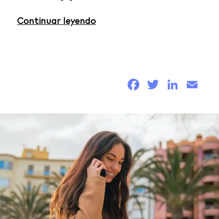
Continuar leyendo
Facebook
Twitter
Link
Em