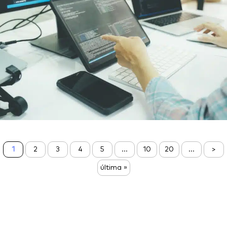
1
2
3
4
5
...
10
20
...
>
última »