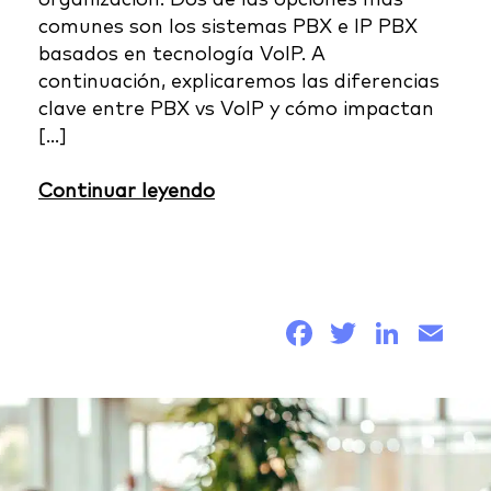
comunes son los sistemas PBX e IP PBX
basados en tecnología VoIP. A
continuación, explicaremos las diferencias
clave entre PBX vs VoIP y cómo impactan
[…]
Continuar leyendo
Facebook
Twitter
Link
Em