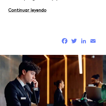
Continuar leyendo
Facebook
Twitter
Link
Em