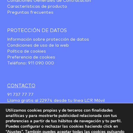
Condiciones Generales de Contratación
Características de producto
Preguntas frecuentes
PROTECCIÓN DE DATOS
Información sobre protección de datos
Condiciones de uso de la web
Política de cookies
Preferencia de cookies
Teléfono:
911 090 000
CONTACTO
91 737 77 77
Llama gratis al
22974
desde tu línea LCR Móvil
Utilizamos cookies propias y de terceros con finalidades
analíticas y para mostrarte publicidad relacionada con tus
preferencias a partir de tus hábitos de navegación y tu perfil.
Puedes configurar o rechazar las cookies haciendo click en
“Ajustes”. También puedes aceptar todas las cookies pulsando