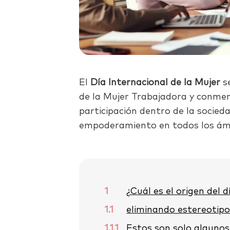
El
Día Internacional de la Mujer
s
de la Mujer Trabajadora y conmem
participación dentro de la socied
empoderamiento en todos los ámb
1
¿Cuál es el origen del d
1.1
eliminando estereotip
1.1.1
Estos son solo algunos