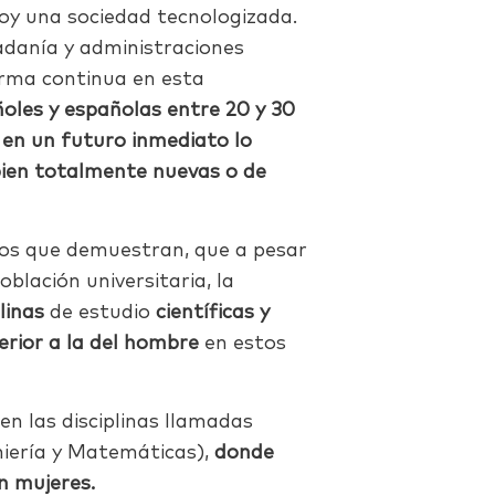
y una sociedad tecnologizada.
adanía y administraciones
orma continua en esta
oles y españolas entre 20 y 30
en un futuro inmediato lo
bien totalmente nuevas o de
ios que demuestran, que a pesar
blación universitaria, la
plinas
de estudio
científicas y
erior a la del hombre
en estos
n las disciplinas llamadas
niería y Matemáticas),
donde
n mujeres.