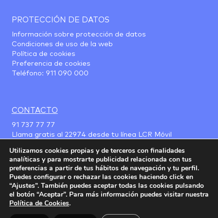
PROTECCIÓN DE DATOS
Información sobre protección de datos
Condiciones de uso de la web
Política de cookies
Preferencia de cookies
Teléfono:
911 090 000
CONTACTO
91 737 77 77
Llama gratis al
22974
desde tu línea LCR Móvil
Utilizamos cookies propias y de terceros con finalidades
analíticas y para mostrarte publicidad relacionada con tus
preferencias a partir de tus hábitos de navegación y tu perfil.
Puedes configurar o rechazar las cookies haciendo click en
“Ajustes”. También puedes aceptar todas las cookies pulsando
el botón “Aceptar”. Para más información puedes visitar nuestra
Política de Cookies
.