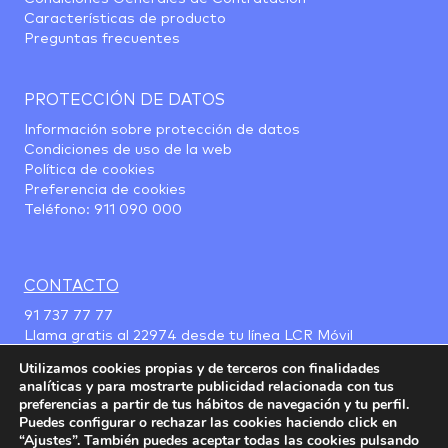
Características de producto
Preguntas frecuentes
PROTECCIÓN DE DATOS
Información sobre protección de datos
Condiciones de uso de la web
Política de cookies
Preferencia de cookies
Teléfono:
911 090 000
CONTACTO
91 737 77 77
Llama gratis al
22974
desde tu línea LCR Móvil
Utilizamos cookies propias y de terceros con finalidades
analíticas y para mostrarte publicidad relacionada con tus
preferencias a partir de tus hábitos de navegación y tu perfil.
Puedes configurar o rechazar las cookies haciendo click en
“Ajustes”. También puedes aceptar todas las cookies pulsando