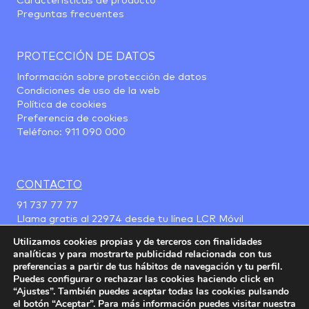
Características de producto
Preguntas frecuentes
PROTECCIÓN DE DATOS
Información sobre protección de datos
Condiciones de uso de la web
Política de cookies
Preferencia de cookies
Teléfono:
911 090 000
CONTACTO
91 737 77 77
Llama gratis al
22974
desde tu línea LCR Móvil
Utilizamos cookies propias y de terceros con finalidades
analíticas y para mostrarte publicidad relacionada con tus
preferencias a partir de tus hábitos de navegación y tu perfil.
Puedes configurar o rechazar las cookies haciendo click en
“Ajustes”. También puedes aceptar todas las cookies pulsando
el botón “Aceptar”. Para más información puedes visitar nuestra