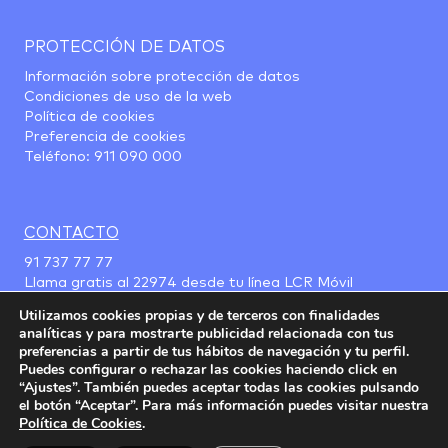
PROTECCIÓN DE DATOS
Información sobre protección de datos
Condiciones de uso de la web
Política de cookies
Preferencia de cookies
Teléfono:
911 090 000
CONTACTO
91 737 77 77
Llama gratis al
22974
desde tu línea LCR Móvil
Utilizamos cookies propias y de terceros con finalidades
analíticas y para mostrarte publicidad relacionada con tus
preferencias a partir de tus hábitos de navegación y tu perfil.
Puedes configurar o rechazar las cookies haciendo click en
“Ajustes”. También puedes aceptar todas las cookies pulsando
el botón “Aceptar”. Para más información puedes visitar nuestra
Política de Cookies
.