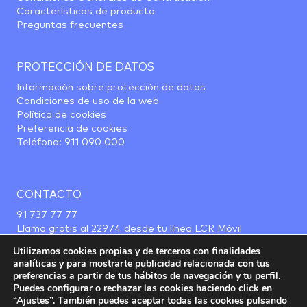
Características de producto
Preguntas frecuentes
PROTECCIÓN DE DATOS
Información sobre protección de datos
Condiciones de uso de la web
Política de cookies
Preferencia de cookies
Teléfono:
911 090 000
CONTACTO
91 737 77 77
Llama gratis al
22974
desde tu línea LCR Móvil
Utilizamos cookies propias y de terceros con finalidades
analíticas y para mostrarte publicidad relacionada con tus
preferencias a partir de tus hábitos de navegación y tu perfil.
Puedes configurar o rechazar las cookies haciendo click en
“Ajustes”. También puedes aceptar todas las cookies pulsando