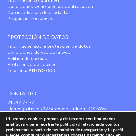
Información corporativa
Condiciones Generales de Contratación
Características de producto
Preguntas frecuentes
PROTECCIÓN DE DATOS
Información sobre protección de datos
Condiciones de uso de la web
Política de cookies
Preferencia de cookies
Teléfono:
911 090 000
CONTACTO
91 737 77 77
Llama gratis al
22974
desde tu línea LCR Móvil
Utilizamos cookies propias y de terceros con finalidades
analíticas y para mostrarte publicidad relacionada con tus
preferencias a partir de tus hábitos de navegación y tu perfil.
Puedes configurar o rechazar las cookies haciendo click en