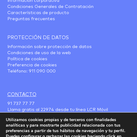
Información corporativa
Condiciones Generales de Contratación
Características de producto
Preguntas frecuentes
PROTECCIÓN DE DATOS
Información sobre protección de datos
Condiciones de uso de la web
Política de cookies
Preferencia de cookies
Teléfono:
911 090 000
CONTACTO
91 737 77 77
Llama gratis al
22974
desde tu línea LCR Móvil
Utilizamos cookies propias y de terceros con finalidades
analíticas y para mostrarte publicidad relacionada con tus
preferencias a partir de tus hábitos de navegación y tu perfil.
Puedes configurar o rechazar las cookies haciendo click en