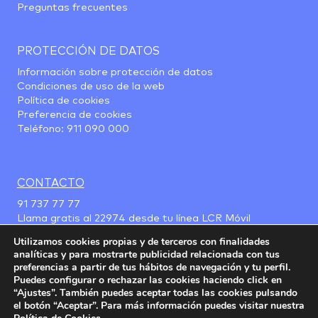
Preguntas frecuentes
PROTECCIÓN DE DATOS
Información sobre protección de datos
Condiciones de uso de la web
Política de cookies
Preferencia de cookies
Teléfono:
911 090 000
CONTACTO
91 737 77 77
Llama gratis al
22974
desde tu línea LCR Móvil
Utilizamos cookies propias y de terceros con finalidades
analíticas y para mostrarte publicidad relacionada con tus
preferencias a partir de tus hábitos de navegación y tu perfil.
Puedes configurar o rechazar las cookies haciendo click en
“Ajustes”. También puedes aceptar todas las cookies pulsando
el botón “Aceptar”. Para más información puedes visitar nuestra