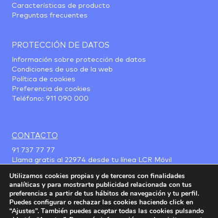
Características de producto
Preguntas frecuentes
PROTECCIÓN DE DATOS
Información sobre protección de datos
Condiciones de uso de la web
Política de cookies
Preferencia de cookies
Teléfono:
911 090 000
CONTACTO
91 737 77 77
Llama gratis al
22974
desde tu línea LCR Móvil
Utilizamos cookies propias y de terceros con finalidades
analíticas y para mostrarte publicidad relacionada con tus
preferencias a partir de tus hábitos de navegación y tu perfil.
Puedes configurar o rechazar las cookies haciendo click en
“Ajustes”. También puedes aceptar todas las cookies pulsando