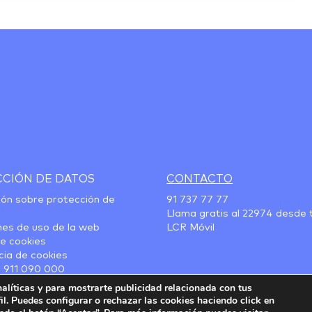
CIÓN DE DATOS
CONTACTO
ión sobre protección de
91 737 77 77
Llama gratis al
22974
desde t
nes de uso de la web
LCR Móvil
de cookies
cia de cookies
:
911 090 000
nalíticas y para mostrarte publicidad relacionada con tus
fil. Puedes configurar o rechazar las cookies haciendo click en