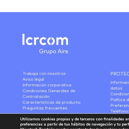
Trabaja con nosotros
PROTEC
Aviso legal
Informac
Información corporativa
datos
Condiciones Generales de
Condicio
Contratación
Política 
Características de producto
Preferen
Preguntas frecuentes
Teléfono
Utilizamos cookies propias y de terceros con finalidades a
preferencias a partir de tus hábitos de navegación y tu per