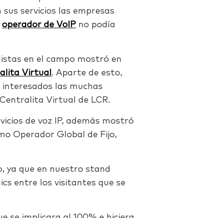
 sus servicios las empresas
o
operador de VoIP
no podía
listas en el campo mostró en
alita Virtual
. Aparte de esto,
s interesados las muchas
 Centralita Virtual de LCR.
rvicios de voz IP, además mostró
mo Operador Global de Fijo,
, ya que en nuestro stand
cs entre los visitantes que se
 se implicara al 100% e hiciera