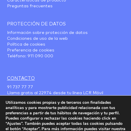
Características de producto
Preguntas frecuentes
PROTECCIÓN DE DATOS
Información sobre protección de datos
Condiciones de uso de la web
Política de cookies
Preferencia de cookies
Teléfono:
911 090 000
CONTACTO
91 737 77 77
Llama gratis al
22974
desde tu línea LCR Móvil
Utilizamos cookies propias y de terceros con finalidades
analíticas y para mostrarte publicidad relacionada con tus
preferencias a partir de tus hábitos de navegación y tu perfil.
Puedes configurar o rechazar las cookies haciendo click en
“Ajustes”. También puedes aceptar todas las cookies pulsando
el botón “Aceptar”. Para más información puedes visitar nuestra