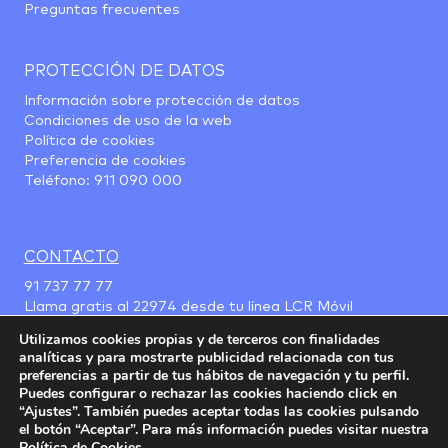
Preguntas frecuentes
PROTECCIÓN DE DATOS
Información sobre protección de datos
Condiciones de uso de la web
Política de cookies
Preferencia de cookies
Teléfono:
911 090 000
CONTACTO
91 737 77 77
Llama gratis al
22974
desde tu línea LCR Móvil
Utilizamos cookies propias y de terceros con finalidades
analíticas y para mostrarte publicidad relacionada con tus
preferencias a partir de tus hábitos de navegación y tu perfil.
Puedes configurar o rechazar las cookies haciendo click en
“Ajustes”. También puedes aceptar todas las cookies pulsando
el botón “Aceptar”. Para más información puedes visitar nuestra
Política de Cookies
.