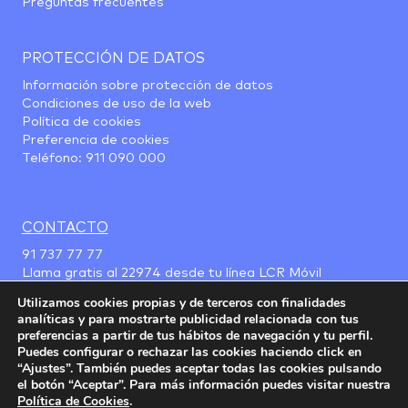
Preguntas frecuentes
PROTECCIÓN DE DATOS
Información sobre protección de datos
Condiciones de uso de la web
Política de cookies
Preferencia de cookies
Teléfono:
911 090 000
CONTACTO
91 737 77 77
Llama gratis al
22974
desde tu línea LCR Móvil
Utilizamos cookies propias y de terceros con finalidades
analíticas y para mostrarte publicidad relacionada con tus
preferencias a partir de tus hábitos de navegación y tu perfil.
Puedes configurar o rechazar las cookies haciendo click en
“Ajustes”. También puedes aceptar todas las cookies pulsando
el botón “Aceptar”. Para más información puedes visitar nuestra
Política de Cookies
.