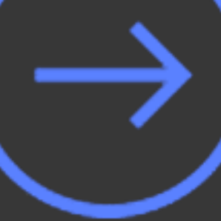
Rápido y eficaz
Permite tener todas las ventajas de una
centralita tradicional inmediatamente, sin
necesidad de instalaciones. Aumenta o
disminuye extensiones según necesites.
Olvídate de las limitaciones técnicas.