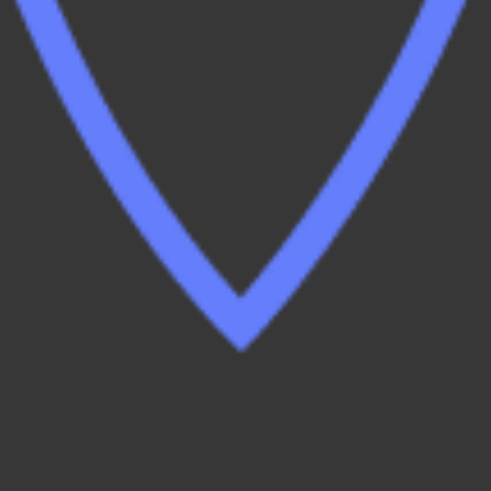
No dependes de una localización, sólo
necesitas una conexión a Internet para poder
emitir o recibir llamadas desde tu número
habitual. Tu oficina viaja contigo, siente la
libertad de trabajar desde donde quieras.