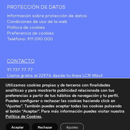
PROTECCIÓN DE DATOS
Información sobre protección de datos
Condiciones de uso de la web
Política de cookies
Preferencia de cookies
Teléfono:
911 090 000
CONTACTO
91 737 77 77
Llama gratis al
22974
desde tu línea LCR Móvil
Utilizamos cookies propias y de terceros con finalidades
analíticas y para mostrarte publicidad relacionada con tus
preferencias a partir de tus hábitos de navegación y tu perfil.
Puedes configurar o rechazar las cookies haciendo click en
“Ajustes”. También puedes aceptar todas las cookies pulsando
el botón “Aceptar”. Para más información puedes visitar nuestra
Política de Cookies
.
Aceptar
Rechazar
Ajustes